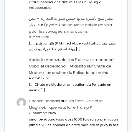
Il faut installer des anti missiles à Figuig c
inacceptable
مصر تمنح تأشيرة مدتها خمس سنوات للمغاربة – نبض
اخبار
sur
Égypte: Une nouvelle option de visa
pour les voyageurs marocains
14 mars 2026
[…] الإعلان عن طريق Ahmed Abdel-Latifسفير مصر بالرباط.
ووفقا له، فإن هذا الإجراء يهدف إلى […]
Après le Venezuela, les États-Unis menacent
Cuba et Groenland - Atlasinfo
sur
Chute de
Maduro : un soutien du Polisario en moins
4 janvier 2026
[…] Chute de Maduro : un soutien du Polisario en
moins […]
Hachim Bennani
sur
Les États-Unis et le
Maghreb : que veut faire Trump ?
21 novembre 2025
omar bendouro vous avez 1000 fois raison, je n'avais
jamais vu les choses de cette manière et je vous fait…