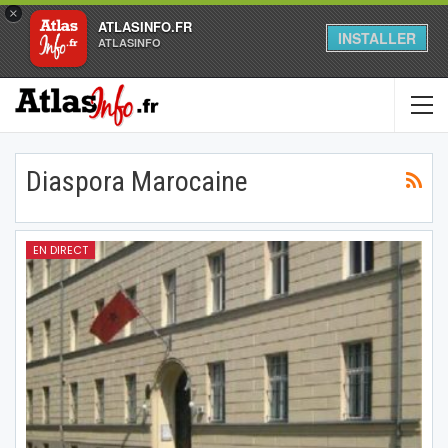
×
ATLASINFO.FR
INSTALLER
ATLASINFO
Diaspora Marocaine
EN DIRECT