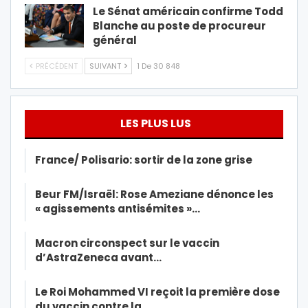
Le Sénat américain confirme Todd
Blanche au poste de procureur
général
PRÉCÉDENT
SUIVANT
1 De 30 848
LES PLUS LUS
France/ Polisario: sortir de la zone grise
Beur FM/Israël: Rose Ameziane dénonce les
« agissements antisémites »…
Macron circonspect sur le vaccin
d’AstraZeneca avant…
Le Roi Mohammed VI reçoit la première dose
du vaccin contre la…