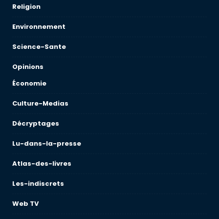
Religion
Environnement
Science-Sante
Opinions
Économie
Culture-Medias
Décryptages
Lu-dans-la-presse
Atlas-des-livres
Les-indiscrets
Web TV