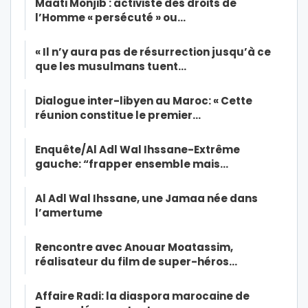
Maati Monjib : activiste des droits de
l’Homme « persécuté » ou…
« Il n’y aura pas de résurrection jusqu’à ce
que les musulmans tuent…
Dialogue inter-libyen au Maroc: « Cette
réunion constitue le premier…
Enquête/Al Adl Wal Ihssane-Extrême
gauche: “frapper ensemble mais…
Al Adl Wal Ihssane, une Jamaa née dans
l’amertume
Rencontre avec Anouar Moatassim,
réalisateur du film de super-héros…
Affaire Radi: la diaspora marocaine de