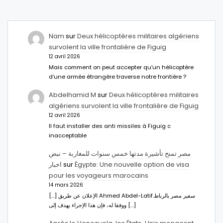
Nam
sur
Deux hélicoptères militaires algériens
survolent la ville frontalière de Figuig
12 avril 2026
Mais comment on peut accepter qu’un hélicoptère
d’une armée étrangère traverse notre frontière ?
Abdelhamid M
sur
Deux hélicoptères militaires
algériens survolent la ville frontalière de Figuig
12 avril 2026
Il faut installer des anti missiles à Figuig c
inacceptable
مصر تمنح تأشيرة مدتها خمس سنوات للمغاربة – نبض
اخبار
sur
Égypte: Une nouvelle option de visa
pour les voyageurs marocains
14 mars 2026
[…] الإعلان عن طريق Ahmed Abdel-Latifسفير مصر بالرباط.
ووفقا له، فإن هذا الإجراء يهدف إلى […]