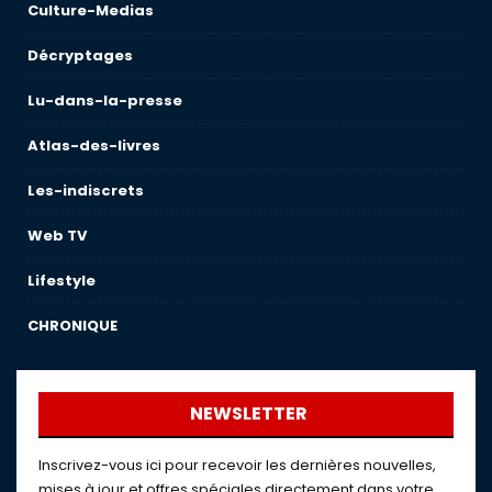
Culture-Medias
Décryptages
Lu-dans-la-presse
Atlas-des-livres
Les-indiscrets
Web TV
Lifestyle
CHRONIQUE
NEWSLETTER
Inscrivez-vous ici pour recevoir les dernières nouvelles,
mises à jour et offres spéciales directement dans votre