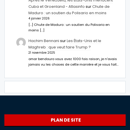
Après le Venezuela, les États-Unis menacent
Cuba et Groenland - Atlasinfo
sur
Chute de
Maduro : un soutien du Polisario en moins
4 janvier 2026
[…] Chute de Maduro : un soutien du Polisario en
moins […]
Hachim Bennani
sur
Les États-Unis et le
Maghreb : que veut faire Trump ?
21 novembre 2025
omar bendouro vous avez 1000 fois raison, je n'avais
jamais vu les choses de cette manière et je vous fait…
PLAN DE SITE