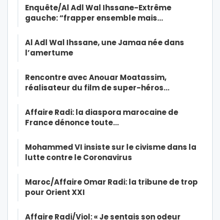
Enquête/Al Adl Wal Ihssane-Extrême
gauche: “frapper ensemble mais…
Al Adl Wal Ihssane, une Jamaa née dans
l’amertume
Rencontre avec Anouar Moatassim,
réalisateur du film de super-héros…
Affaire Radi: la diaspora marocaine de
France dénonce toute…
Mohammed VI insiste sur le civisme dans la
lutte contre le Coronavirus
Maroc/Affaire Omar Radi: la tribune de trop
pour Orient XXI
Affaire Radi/Viol: « Je sentais son odeur