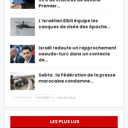
Premier…
L’israélien Elbit équipe les
casques de visée des Apache…
Israël redoute un rapprochement
saoudo-turc dans un contexte
de…
Sebta : la Fédération de la presse
marocaine condamne…
PRÉCÉDENT
SUIVANT
1 De 30 854
LES PLUS LUS