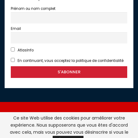
Prénom ou nom complet
Email
AtlasInfo
En continuant, vous acceptez la politique de confidentialité
Ce site Web utilise des cookies pour améliorer votre
expérience. Nous supposerons que vous êtes d'accord
Atlasinfo.fr : l'essentiel de l'actualité de la France et du
avec cela, mais vous pouvez vous désinscrire si vous le
Maghreb © Tous Droits Réservés - Atlasinfo- 2026