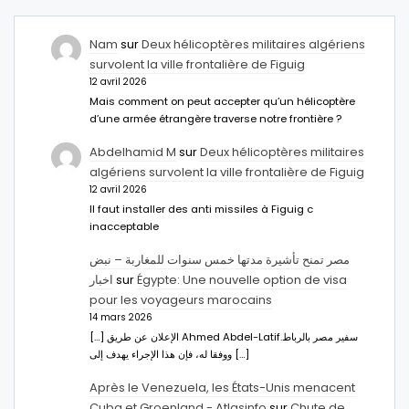
Nam
sur
Deux hélicoptères militaires algériens
survolent la ville frontalière de Figuig
12 avril 2026
Mais comment on peut accepter qu’un hélicoptère
d’une armée étrangère traverse notre frontière ?
Abdelhamid M
sur
Deux hélicoptères militaires
algériens survolent la ville frontalière de Figuig
12 avril 2026
Il faut installer des anti missiles à Figuig c
inacceptable
مصر تمنح تأشيرة مدتها خمس سنوات للمغاربة – نبض
اخبار
sur
Égypte: Une nouvelle option de visa
pour les voyageurs marocains
14 mars 2026
[…] الإعلان عن طريق Ahmed Abdel-Latifسفير مصر بالرباط.
ووفقا له، فإن هذا الإجراء يهدف إلى […]
Après le Venezuela, les États-Unis menacent
Cuba et Groenland - Atlasinfo
sur
Chute de