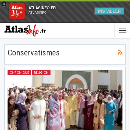
×
ATLASINFO.FR
INSTALLER
ATLASINFO
Conservatismes
CHRONIQUE
RELIGION