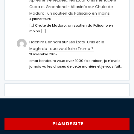
Après le Venezuela, les États-Unis menacent
Cuba et Groenland - Atlasinfo
sur
Chute de
Maduro : un soutien du Polisario en moins
4 janvier 2026
[…] Chute de Maduro : un soutien du Polisario en
moins […]
Hachim Bennani
sur
Les États-Unis et le
Maghreb : que veut faire Trump ?
21 novembre 2025
omar bendouro vous avez 1000 fois raison, je n'avais
jamais vu les choses de cette manière et je vous fait…
PLAN DE SITE