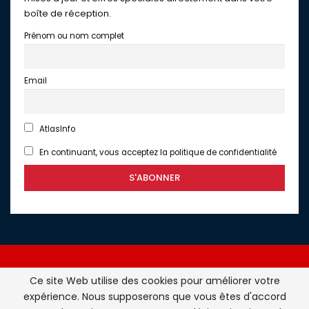
boîte de réception.
Prénom ou nom complet
Email
AtlasInfo
En continuant, vous acceptez la politique de confidentialité
Ce site Web utilise des cookies pour améliorer votre
expérience. Nous supposerons que vous êtes d'accord
Atlasinfo.fr : l'essentiel de l'actualité de la France et du