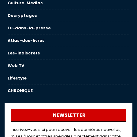
Culture-Medias
Décryptages
Lu-dans-la-presse
Atlas-des-livres
Les-indiscrets
Web TV
Lifestyle
CHRONIQUE
NEWSLETTER
Inscrivez-vous ici pour recevoir les dernières nouvelles,
mises à jour et offres spéciales directement dans votre