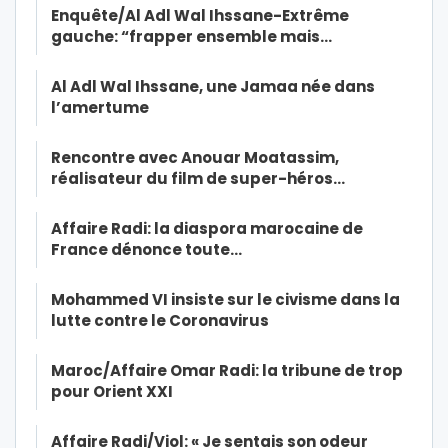
Enquête/Al Adl Wal Ihssane-Extrême
gauche: “frapper ensemble mais…
Al Adl Wal Ihssane, une Jamaa née dans
l’amertume
Rencontre avec Anouar Moatassim,
réalisateur du film de super-héros…
Affaire Radi: la diaspora marocaine de
France dénonce toute…
Mohammed VI insiste sur le civisme dans la
lutte contre le Coronavirus
Maroc/Affaire Omar Radi: la tribune de trop
pour Orient XXI
Affaire Radi/Viol: « Je sentais son odeur