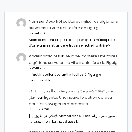
Nam
sur
Deux hélicoptères militaires algériens
survolent la ville frontalière de Figuig
12 avril 2026
Mais comment on peut accepter qu’un hélicoptère
d’une armée étrangère traverse notre frontière ?
Abdelhamid M
sur
Deux hélicoptères militaires
algériens survolent la ville frontalière de Figuig
12 avril 2026
Il faut installer des anti missiles à Figuig c
inacceptable
مصر تمنح تأشيرة مدتها خمس سنوات للمغاربة – نبض
اخبار
sur
Égypte: Une nouvelle option de visa
pour les voyageurs marocains
14 mars 2026
[…] الإعلان عن طريق Ahmed Abdel-Latifسفير مصر بالرباط.
ووفقا له، فإن هذا الإجراء يهدف إلى […]