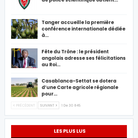
Tanger accueille la première
conférence internationale dédiée
à…
Fête du Trône : le président
angolais adresse ses félicitations
au Roi…
Casablanca-Settat se dotera
d’une Carte agricole régionale
pour…
PRÉCÉDENT
SUIVANT
1 De 30 845
LES PLUS LUS