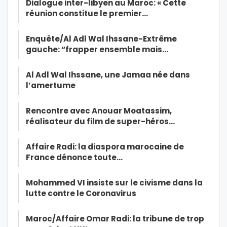
Dialogue inter-libyen au Maroc: « Cette
réunion constitue le premier…
Enquête/Al Adl Wal Ihssane-Extrême
gauche: “frapper ensemble mais…
Al Adl Wal Ihssane, une Jamaa née dans
l’amertume
Rencontre avec Anouar Moatassim,
réalisateur du film de super-héros…
Affaire Radi: la diaspora marocaine de
France dénonce toute…
Mohammed VI insiste sur le civisme dans la
lutte contre le Coronavirus
Maroc/Affaire Omar Radi: la tribune de trop