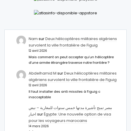
Nam
sur
Deux hélicoptères militaires algériens
survolent la ville frontalière de Figuig
12 avril 2026
Mais comment on peut accepter qu’un hélicoptère
d’une armée étrangère traverse notre frontière ?
Abdelhamid M
sur
Deux hélicoptères militaires
algériens survolent la ville frontalière de Figuig
12 avril 2026
Il faut installer des anti missiles à Figuig c
inacceptable
مصر تمنح تأشيرة مدتها خمس سنوات للمغاربة – نبض
اخبار
sur
Égypte: Une nouvelle option de visa
pour les voyageurs marocains
14 mars 2026