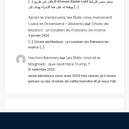
[…] الإعلان عن طريق Ahmed Abdel-Latifسفير مصر بالرباط.
ووفقا له، فإن هذا الإجراء يهدف إلى […]
Après le Venezuela, les États-Unis menacent
Cuba et Groenland - Atlasinfo
sur
Chute de
Maduro : un soutien du Polisario en moins
4 janvier 2026
[…] Chute de Maduro : un soutien du Polisario en
moins […]
Hachim Bennani
sur
Les États-Unis et le
Maghreb : que veut faire Trump ?
21 novembre 2025
omar bendouro vous avez 1000 fois raison, je n'avais
jamais vu les choses de cette manière et je vous fait…