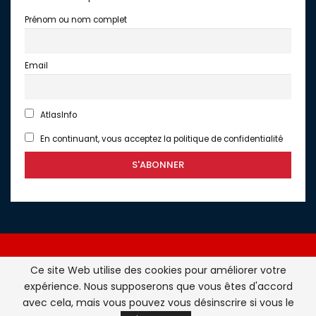
Prénom ou nom complet
Email
AtlasInfo
En continuant, vous acceptez la politique de confidentialité
Ce site Web utilise des cookies pour améliorer votre
expérience. Nous supposerons que vous êtes d'accord
Atlasinfo.fr : l'essentiel de l'actualité de la France et du
avec cela, mais vous pouvez vous désinscrire si vous le
Maghreb © Tous Droits Réservés - Atlasinfo- 2026