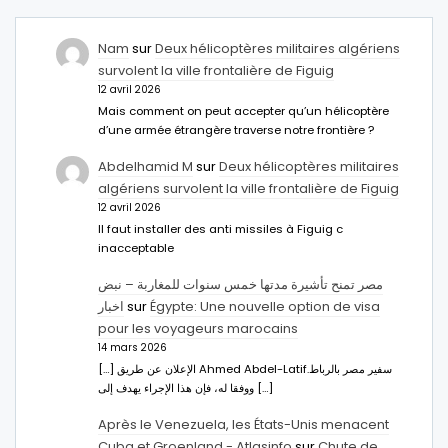
Nam
sur
Deux hélicoptères militaires algériens
survolent la ville frontalière de Figuig
12 avril 2026
Mais comment on peut accepter qu’un hélicoptère
d’une armée étrangère traverse notre frontière ?
Abdelhamid M
sur
Deux hélicoptères militaires
algériens survolent la ville frontalière de Figuig
12 avril 2026
Il faut installer des anti missiles à Figuig c
inacceptable
مصر تمنح تأشيرة مدتها خمس سنوات للمغاربة – نبض
اخبار
sur
Égypte: Une nouvelle option de visa
pour les voyageurs marocains
14 mars 2026
[…] الإعلان عن طريق Ahmed Abdel-Latifسفير مصر بالرباط.
ووفقا له، فإن هذا الإجراء يهدف إلى […]
Après le Venezuela, les États-Unis menacent
Cuba et Groenland - Atlasinfo
sur
Chute de