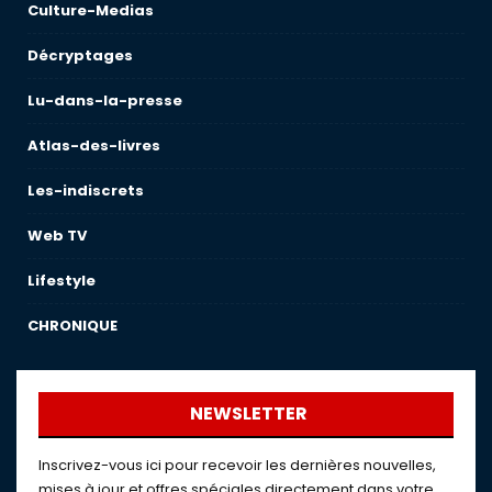
Culture-Medias
Décryptages
Lu-dans-la-presse
Atlas-des-livres
Les-indiscrets
Web TV
Lifestyle
CHRONIQUE
NEWSLETTER
Inscrivez-vous ici pour recevoir les dernières nouvelles,
mises à jour et offres spéciales directement dans votre