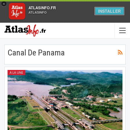
×
ATLASINFO.FR
INSTALLER
ATLASINFO
Canal De Panama
A LA UNE