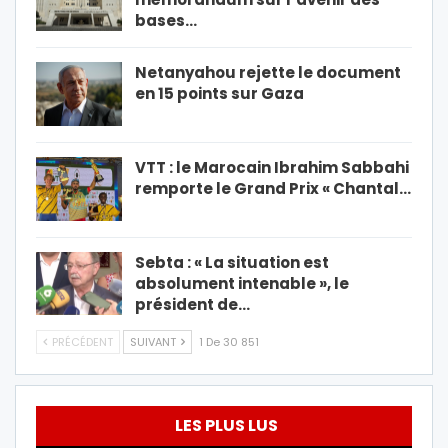
bases…
Netanyahou rejette le document
en 15 points sur Gaza
VTT : le Marocain Ibrahim Sabbahi
remporte le Grand Prix « Chantal…
Sebta : « La situation est
absolument intenable », le
président de…
PRÉCÉDENT
SUIVANT
1 De 30 851
LES PLUS LUS