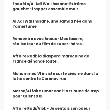
Enquête/Al Adl Wal Ihssane-Extrême
gauche: “frapper ensemble mais…
Al Adl Wal Ihssane, une Jamaa née dans
l’amertume
Rencontre avec Anouar Moatassim,
réalisateur du film de super-héros…
Affaire Radi: la diaspora marocaine de
France dénonce toute…
Mohammed VI insiste sur le civisme dans la
lutte contre le Coronavirus
Maroc/Affaire Omar Radi: la tribune de trop
pour Orient XXI
Affaire Radi/Viol: « Je sentais son odeur