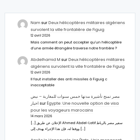
Nam
sur
Deux hélicoptères militaires algériens
survolent la ville frontalière de Figuig
12 avril 2026
Mais comment on peut accepter qu’un hélicoptère
d’une armée étrangère traverse notre frontière ?
Abdelhamid M
sur
Deux hélicoptères militaires
algériens survolent la ville frontalière de Figuig
12 avril 2026
Il faut installer des anti missiles à Figuig c
inacceptable
مصر تمنح تأشيرة مدتها خمس سنوات للمغاربة – نبض
اخبار
sur
Égypte: Une nouvelle option de visa
pour les voyageurs marocains
14 mars 2026
[…] الإعلان عن طريق Ahmed Abdel-Latifسفير مصر بالرباط.
ووفقا له، فإن هذا الإجراء يهدف إلى […]