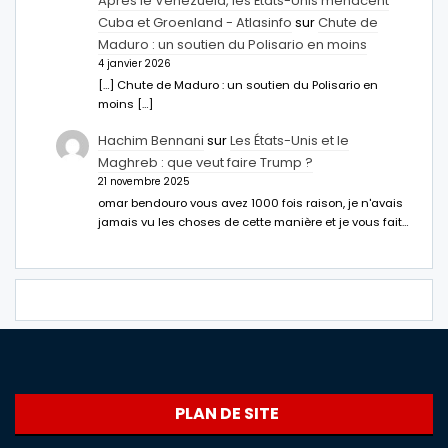
Après le Venezuela, les États-Unis menacent
Cuba et Groenland - Atlasinfo
sur
Chute de
Maduro : un soutien du Polisario en moins
4 janvier 2026
[…] Chute de Maduro : un soutien du Polisario en
moins […]
Hachim Bennani
sur
Les États-Unis et le
Maghreb : que veut faire Trump ?
21 novembre 2025
omar bendouro vous avez 1000 fois raison, je n'avais
jamais vu les choses de cette manière et je vous fait…
PLAN DE SITE