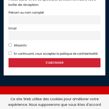
boîte de réception.
Prénom ou nom complet
Email
AtlasInfo
En continuant, vous acceptez la politique de confidentialité
Ce site Web utilise des cookies pour améliorer votre
expérience. Nous supposerons que vous êtes d'accord
Atlasinfo.fr : l'essentiel de l'actualité de la France et du