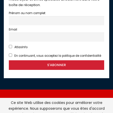
boîte de réception.
Prénom ou nom complet
Email
AtlasInfo
En continuant, vous acceptez la politique de confidentialité
Ce site Web utilise des cookies pour améliorer votre
expérience. Nous supposerons que vous êtes d'accord
Atlasinfo.fr : l'essentiel de l'actualité de la France et du