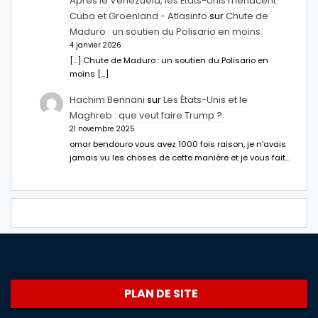
Après le Venezuela, les États-Unis menacent
Cuba et Groenland - Atlasinfo
sur
Chute de
Maduro : un soutien du Polisario en moins
4 janvier 2026
[…] Chute de Maduro : un soutien du Polisario en
moins […]
Hachim Bennani
sur
Les États-Unis et le
Maghreb : que veut faire Trump ?
21 novembre 2025
omar bendouro vous avez 1000 fois raison, je n'avais
jamais vu les choses de cette manière et je vous fait…
PLAN DE SITE