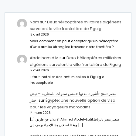
Nam
sur
Deux hélicoptères militaires algériens
survolent la ville frontalière de Figuig
12 avril 2026
Mais comment on peut accepter qu’un hélicoptère
d’une armée étrangère traverse notre frontière ?
Abdelhamid M
sur
Deux hélicoptères militaires
algériens survolent la ville frontalière de Figuig
12 avril 2026
Il faut installer des anti missiles à Figuig c
inacceptable
مصر تمنح تأشيرة مدتها خمس سنوات للمغاربة – نبض
اخبار
sur
Égypte: Une nouvelle option de visa
pour les voyageurs marocains
14 mars 2026
[…] الإعلان عن طريق Ahmed Abdel-Latifسفير مصر بالرباط.
ووفقا له، فإن هذا الإجراء يهدف إلى […]