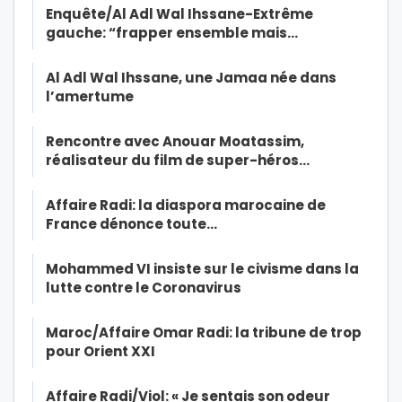
Enquête/Al Adl Wal Ihssane-Extrême
gauche: “frapper ensemble mais…
Al Adl Wal Ihssane, une Jamaa née dans
l’amertume
Rencontre avec Anouar Moatassim,
réalisateur du film de super-héros…
Affaire Radi: la diaspora marocaine de
France dénonce toute…
Mohammed VI insiste sur le civisme dans la
lutte contre le Coronavirus
Maroc/Affaire Omar Radi: la tribune de trop
pour Orient XXI
Affaire Radi/Viol: « Je sentais son odeur