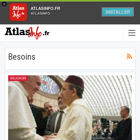
×
ATLASINFO.FR
INSTALLER
ATLASINFO
Besoins
RELIGION