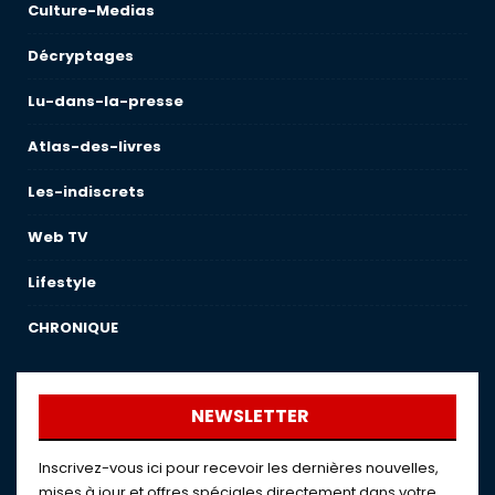
Culture-Medias
Décryptages
Lu-dans-la-presse
Atlas-des-livres
Les-indiscrets
Web TV
Lifestyle
CHRONIQUE
NEWSLETTER
Inscrivez-vous ici pour recevoir les dernières nouvelles,
mises à jour et offres spéciales directement dans votre