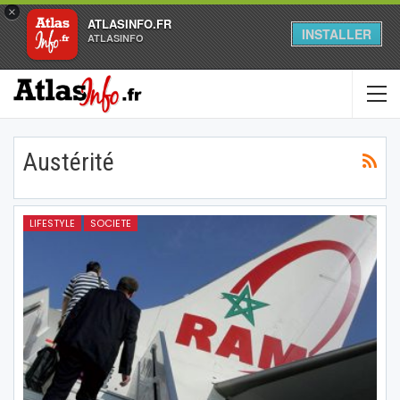
×
ATLASINFO.FR
INSTALLER
ATLASINFO
Austérité
LIFESTYLE
SOCIETE