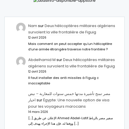
Nam
sur
Deux hélicoptères militaires algériens
survolent la ville frontalière de Figuig
12 avril 2026
Mais comment on peut accepter qu’un hélicoptère
d’une armée étrangère traverse notre frontière ?
Abdelhamid M
sur
Deux hélicoptères militaires
algériens survolent la ville frontalière de Figuig
12 avril 2026
Il faut installer des anti missiles à Figuig c
inacceptable
مصر تمنح تأشيرة مدتها خمس سنوات للمغاربة – نبض
اخبار
sur
Égypte: Une nouvelle option de visa
pour les voyageurs marocains
14 mars 2026
[…] الإعلان عن طريق Ahmed Abdel-Latifسفير مصر بالرباط.
ووفقا له، فإن هذا الإجراء يهدف إلى […]