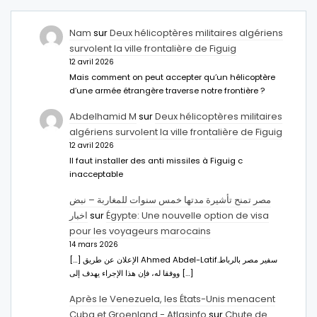
Nam
sur
Deux hélicoptères militaires algériens
survolent la ville frontalière de Figuig
12 avril 2026
Mais comment on peut accepter qu’un hélicoptère
d’une armée étrangère traverse notre frontière ?
Abdelhamid M
sur
Deux hélicoptères militaires
algériens survolent la ville frontalière de Figuig
12 avril 2026
Il faut installer des anti missiles à Figuig c
inacceptable
مصر تمنح تأشيرة مدتها خمس سنوات للمغاربة – نبض
اخبار
sur
Égypte: Une nouvelle option de visa
pour les voyageurs marocains
14 mars 2026
[…] الإعلان عن طريق Ahmed Abdel-Latifسفير مصر بالرباط.
ووفقا له، فإن هذا الإجراء يهدف إلى […]
Après le Venezuela, les États-Unis menacent
Cuba et Groenland - Atlasinfo
sur
Chute de