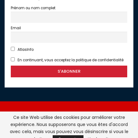
Prénom ou nom complet
Email
AtlasInfo
En continuant, vous acceptez la politique de confidentialité
Ce site Web utilise des cookies pour améliorer votre
expérience. Nous supposerons que vous êtes d'accord
Atlasinfo.fr : l'essentiel de l'actualité de la France et du
avec cela, mais vous pouvez vous désinscrire si vous le
Maghreb © Tous Droits Réservés - Atlasinfo- 2026