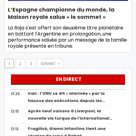
L’Espagne championne du monde, la
Maison royale salue « le sommet »
La Roja s'est offert son deuxième titre planétaire
en battant l'Argentine en prolongation, une
performance saluée par un message de la famille
royale présente en tribune.
1
2
3
SUIVANT
EN DIRECT
Iran : l’ONU se dit « alarmée » par la
13:29
hausse des exécutions depuis les…
Après neuf saisons à Liverpool, la
13:15
nouvelle vie turque de l’international…
Fragilisé, Gianni Infantino tient une
13:13
réunion de crise à Rabat