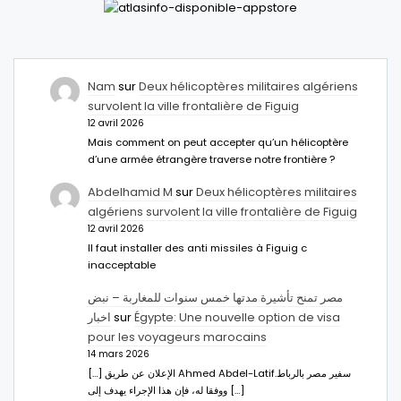
Nam
sur
Deux hélicoptères militaires algériens
survolent la ville frontalière de Figuig
12 avril 2026
Mais comment on peut accepter qu’un hélicoptère
d’une armée étrangère traverse notre frontière ?
Abdelhamid M
sur
Deux hélicoptères militaires
algériens survolent la ville frontalière de Figuig
12 avril 2026
Il faut installer des anti missiles à Figuig c
inacceptable
مصر تمنح تأشيرة مدتها خمس سنوات للمغاربة – نبض
اخبار
sur
Égypte: Une nouvelle option de visa
pour les voyageurs marocains
14 mars 2026
[…] الإعلان عن طريق Ahmed Abdel-Latifسفير مصر بالرباط.
ووفقا له، فإن هذا الإجراء يهدف إلى […]