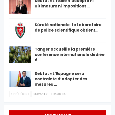
Sebta : « L’Italie n’accepte ni
ultimatum ni impositions…
Sûreté nationale : le Laboratoire
de police scientifique obtient…
Tanger accueille la première
conférence internationale dédiée
à…
Sebta : « L’Espagne sera
contrainte d’adopter des
mesures …
PRÉCÉDENT
SUIVANT
1 De 30 846