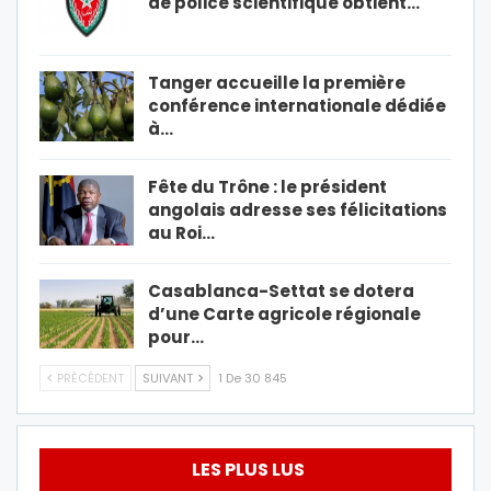
de police scientifique obtient…
Tanger accueille la première
conférence internationale dédiée
à…
Fête du Trône : le président
angolais adresse ses félicitations
au Roi…
Casablanca-Settat se dotera
d’une Carte agricole régionale
pour…
PRÉCÉDENT
SUIVANT
1 De 30 845
LES PLUS LUS