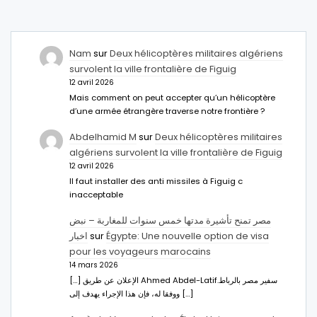
Nam
sur
Deux hélicoptères militaires algériens
survolent la ville frontalière de Figuig
12 avril 2026
Mais comment on peut accepter qu’un hélicoptère
d’une armée étrangère traverse notre frontière ?
Abdelhamid M
sur
Deux hélicoptères militaires
algériens survolent la ville frontalière de Figuig
12 avril 2026
Il faut installer des anti missiles à Figuig c
inacceptable
مصر تمنح تأشيرة مدتها خمس سنوات للمغاربة – نبض
اخبار
sur
Égypte: Une nouvelle option de visa
pour les voyageurs marocains
14 mars 2026
[…] الإعلان عن طريق Ahmed Abdel-Latifسفير مصر بالرباط.
ووفقا له، فإن هذا الإجراء يهدف إلى […]