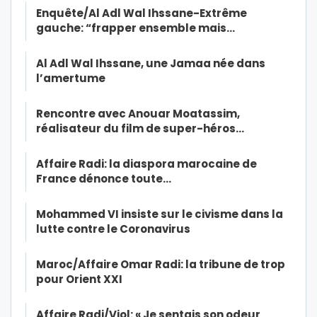
Enquête/Al Adl Wal Ihssane-Extrême
gauche: “frapper ensemble mais…
Al Adl Wal Ihssane, une Jamaa née dans
l’amertume
Rencontre avec Anouar Moatassim,
réalisateur du film de super-héros…
Affaire Radi: la diaspora marocaine de
France dénonce toute…
Mohammed VI insiste sur le civisme dans la
lutte contre le Coronavirus
Maroc/Affaire Omar Radi: la tribune de trop
pour Orient XXI
Affaire Radi/Viol: « Je sentais son odeur