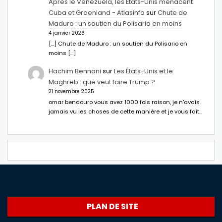
Après le Venezuela, les États-Unis menacent
Cuba et Groenland - Atlasinfo
sur
Chute de
Maduro : un soutien du Polisario en moins
4 janvier 2026
[…] Chute de Maduro : un soutien du Polisario en
moins […]
Hachim Bennani
sur
Les États-Unis et le
Maghreb : que veut faire Trump ?
21 novembre 2025
omar bendouro vous avez 1000 fois raison, je n'avais
jamais vu les choses de cette manière et je vous fait…
PLAN DE SITE