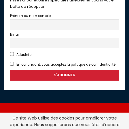
mises à jour et offres spéciales directement dans votre
boîte de réception.
Prénom ou nom complet
Email
AtlasInfo
En continuant, vous acceptez la politique de confidentialité
Ce site Web utilise des cookies pour améliorer votre
expérience. Nous supposerons que vous êtes d'accord
Atlasinfo.fr : l'essentiel de l'actualité de la France et du