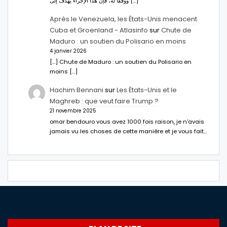
ووفقا له، فإن هذا الإجراء يهدف إلى […]
Après le Venezuela, les États-Unis menacent
Cuba et Groenland - Atlasinfo
sur
Chute de
Maduro : un soutien du Polisario en moins
4 janvier 2026
[…] Chute de Maduro : un soutien du Polisario en
moins […]
Hachim Bennani
sur
Les États-Unis et le
Maghreb : que veut faire Trump ?
21 novembre 2025
omar bendouro vous avez 1000 fois raison, je n'avais
jamais vu les choses de cette manière et je vous fait…