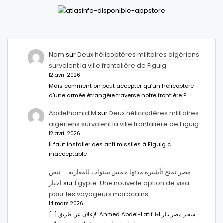
Nam
sur
Deux hélicoptères militaires algériens
survolent la ville frontalière de Figuig
12 avril 2026
Mais comment on peut accepter qu’un hélicoptère
d’une armée étrangère traverse notre frontière ?
Abdelhamid M
sur
Deux hélicoptères militaires
algériens survolent la ville frontalière de Figuig
12 avril 2026
Il faut installer des anti missiles à Figuig c
inacceptable
مصر تمنح تأشيرة مدتها خمس سنوات للمغاربة – نبض
اخبار
sur
Égypte: Une nouvelle option de visa
pour les voyageurs marocains
14 mars 2026
[…] الإعلان عن طريق Ahmed Abdel-Latifسفير مصر بالرباط.