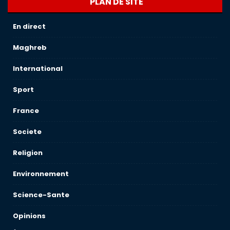
PLAN DE SITE
En direct
Maghreb
International
Sport
France
Societe
Religion
Environnement
Science-Sante
Opinions