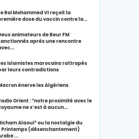
Le Roi Mohammed VI reçoit la
première dose du vaccin contre la…
Deux animateurs de Beur FM
sanctionnés après une rencontre
avec…
Les islamistes marocains rattrapés
par leurs contradictions
Macron énerve les Algériens
Radio Orient : “notre proximité avec le
Royaume ne s’est à aucun…
Hicham Alaoui* ou la nostalgie du
« Printemps (désenchantement)
Arabe …