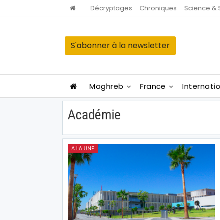
Décryptages
Chroniques
Science & 
S'abonner à la newsletter
Maghreb
France
Internati
Académie
A LA UNE