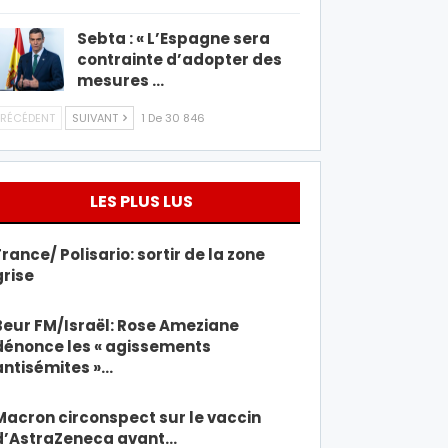
Sebta : « L’Espagne sera
contrainte d’adopter des
mesures …
RÉCÉDENT
SUIVANT
1 De 30 846
LES PLUS LUS
France/ Polisario: sortir de la zone
grise
Beur FM/Israël: Rose Ameziane
dénonce les « agissements
antisémites »…
Macron circonspect sur le vaccin
d’AstraZeneca avant…