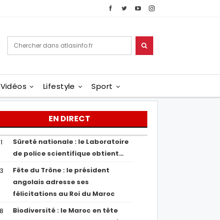
Vidéos
Lifestyle
Sport
EN DIRECT
Sûreté nationale : le Laboratoire
1
de police scientifique obtient…
Fête du Trône : le président
43
angolais adresse ses
félicitations au Roi du Maroc
Biodiversité : le Maroc en tête
38