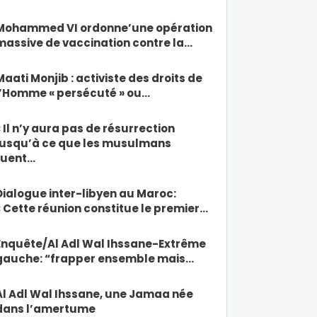
Mohammed VI ordonne’une opération
massive de vaccination contre la…
Maati Monjib : activiste des droits de
l’Homme « persécuté » ou…
« Il n’y aura pas de résurrection
jusqu’à ce que les musulmans
tuent…
Dialogue inter-libyen au Maroc:
« Cette réunion constitue le premier…
Enquête/Al Adl Wal Ihssane-Extrême
gauche: “frapper ensemble mais…
Al Adl Wal Ihssane, une Jamaa née
dans l’amertume