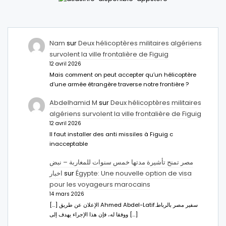
Nam
sur
Deux hélicoptères militaires algériens
survolent la ville frontalière de Figuig
12 avril 2026
Mais comment on peut accepter qu’un hélicoptère
d’une armée étrangère traverse notre frontière ?
Abdelhamid M
sur
Deux hélicoptères militaires
algériens survolent la ville frontalière de Figuig
12 avril 2026
Il faut installer des anti missiles à Figuig c
inacceptable
مصر تمنح تأشيرة مدتها خمس سنوات للمغاربة – نبض
اخبار
sur
Égypte: Une nouvelle option de visa
pour les voyageurs marocains
14 mars 2026
[…] الإعلان عن طريق Ahmed Abdel-Latifسفير مصر بالرباط.
ووفقا له، فإن هذا الإجراء يهدف إلى […]