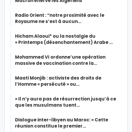
Macron énerve les Algériens
Radio Orient : “notre proximité avec le
Royaume ne s’est à aucun…
Hicham Alaoui* ou la nostalgie du
« Printemps (désenchantement) Arabe …
Mohammed VI ordonne’une opération
massive de vaccination contre la…
Maati Monjib : activiste des droits de
l’Homme « persécuté » ou…
« Il n’y aura pas de résurrection jusqu’à ce
que les musulmans tuent…
Dialogue inter-libyen au Maroc: « Cette
réunion constitue le premier…