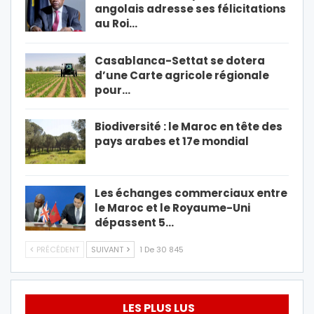
angolais adresse ses félicitations
au Roi…
Casablanca-Settat se dotera
d’une Carte agricole régionale
pour…
Biodiversité : le Maroc en tête des
pays arabes et 17e mondial
Les échanges commerciaux entre
le Maroc et le Royaume-Uni
dépassent 5…
PRÉCÉDENT
SUIVANT
1 De 30 845
LES PLUS LUS