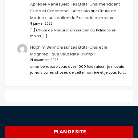
Après le Venezuela, les États-Unis menacent
Cuba et Groenland - Atlasinfo
sur
Chute de
Maduro : un soutien du Polisario en moins
4 janvier 2026
[…] Chute de Maduro : un soutien du Polisario en
moins […]
Hachim Bennani
sur
Les États-Unis et le
Maghreb : que veut faire Trump ?
21 novembre 2025
omar bendouro vous avez 1000 fois raison, je n'avais
jamais vu les choses de cette manière et je vous fait…
PLAN DE SITE