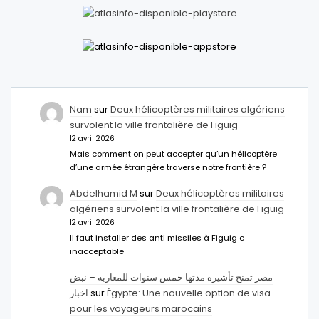
Nam
sur
Deux hélicoptères militaires algériens
survolent la ville frontalière de Figuig
12 avril 2026
Mais comment on peut accepter qu’un hélicoptère
d’une armée étrangère traverse notre frontière ?
Abdelhamid M
sur
Deux hélicoptères militaires
algériens survolent la ville frontalière de Figuig
12 avril 2026
Il faut installer des anti missiles à Figuig c
inacceptable
مصر تمنح تأشيرة مدتها خمس سنوات للمغاربة – نبض
اخبار
sur
Égypte: Une nouvelle option de visa
pour les voyageurs marocains