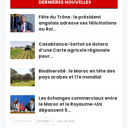
DERNIÈRES NOUVELLES
Fête du Trône : le président
angolais adresse ses félicitations
au Roi…
Casablanca-Settat se dotera
d’une Carte agricole régionale
pour…
Biodiversité : le Maroc en tête des
pays arabes et 17e mondial
Les échanges commerciaux entre
le Maroc et le Royaume-Uni
dépassent 5…
PRÉCÉDENT
SUIVANT
1 De 30 845