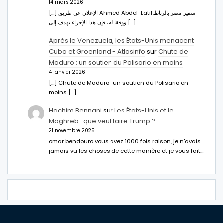
14 mars 2026
[…] الإعلان عن طريق Ahmed Abdel-Latifسفير مصر بالرباط.
ووفقا له، فإن هذا الإجراء يهدف إلى […]
Après le Venezuela, les États-Unis menacent
Cuba et Groenland - Atlasinfo
sur
Chute de
Maduro : un soutien du Polisario en moins
4 janvier 2026
[…] Chute de Maduro : un soutien du Polisario en
moins […]
Hachim Bennani
sur
Les États-Unis et le
Maghreb : que veut faire Trump ?
21 novembre 2025
omar bendouro vous avez 1000 fois raison, je n'avais
jamais vu les choses de cette manière et je vous fait…