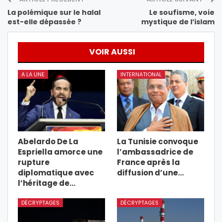
La polémique sur le halal
Le soufisme, voie
est-elle dépassée ?
mystique de l’islam
VOIR AUSSI
A LA UNE
INTERNATIONAL
Abelardo De La
La Tunisie convoque
Espriella amorce une
l’ambassadrice de
rupture
France après la
diplomatique avec
diffusion d’une…
l’héritage de…
DÉCRYPTAGES
DÉCRYPTAGES