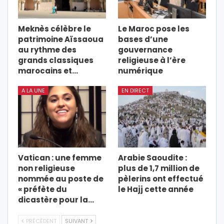
Meknès célèbre le
Le Maroc pose les
patrimoine Aïssaoua
bases d’une
au rythme des
gouvernance
grands classiques
religieuse à l’ère
marocains et…
numérique
A LA UNE
EN DIRECT
Vatican : une femme
Arabie Saoudite :
non religieuse
plus de 1,7 million de
nommée au poste de
pèlerins ont effectué
« préfète du
le Hajj cette année
dicastère pour la…
PRÉCÉDENT
SUIVANT