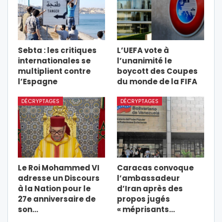
Sebta : les critiques
L’UEFA vote à
internationales se
l’unanimité le
multiplient contre
boycott des Coupes
l’Espagne
du monde de la FIFA
DÉCRYPTAGES
DÉCRYPTAGES
Le Roi Mohammed VI
Caracas convoque
adresse un Discours
l’ambassadeur
à la Nation pour le
d’Iran après des
27e anniversaire de
propos jugés
son…
« méprisants…