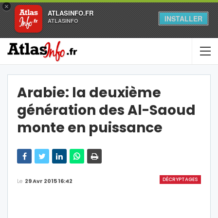
×
ATLASINFO.FR
INSTALLER
ATLASINFO
Arabie: la deuxième
génération des Al-Saoud
monte en puissance
DÉCRYPTAGES
Le
29 Avr 2015 16:42