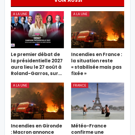
VOIR AUSSI
A LA UNE
A LA UNE
Le premier débat de
Incendies en France :
la présidentielle 2027
la situation reste
aura lieu le 27 août à
« stabilisée mais pas
Roland-Garros, sur…
fixée »
A LA UNE
FRANCE
Incendies en Gironde
Météo-France
: Macron annonce
confirme une